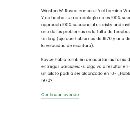
Winston W. Royce nunca usó el termino Wate
Y de hecho su metodología no es 100% secue
approach 100% secuencial es «risky and invi
uno de los problemas es la falta de feedbac
testing (ojo que hablamos de 1970 y uno de
la velocidad de escritura).
Royce habla también de acortar las fases 
entregas parciales: «si algo va a resultar e
un piloto podría ser alcanzado en 10». ¿Hab
1970?
«Waterfall
Continuar leyendo
nunca
existió
(Mito)»