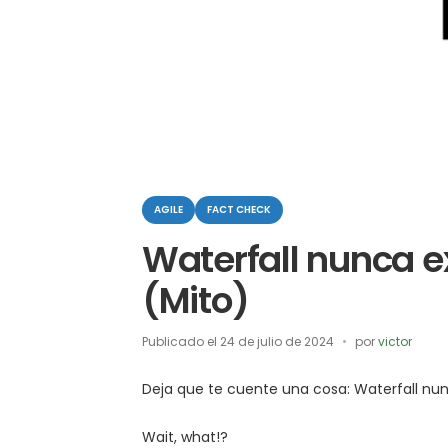
Categorias
AGILE
FACT CHECK
Waterfall nunca ex
(Mito)
Publicado el
24 de julio de 2024
por
victor
Deja que te cuente una cosa: Waterfall nun
Wait, what!?