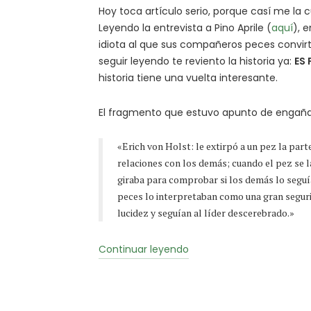
Hoy toca artículo serio, porque casí me la 
Leyendo la entrevista a Pino Aprile (
aquí
), 
idiota al que sus compañeros peces convirti
seguir leyendo te reviento la historia ya:
ES 
historia tiene una vuelta interesante.
El fragmento que estuvo apunto de engaña
«Erich von Holst: le extirpó a un pez la part
relaciones con los demás; cuando el pez se l
giraba para comprobar si los demás lo seguía
peces lo interpretaban como una gran seguri
lucidez y seguían al líder descerebrado.»
«¡Sigue
Continuar leyendo
a
ese
(pez)