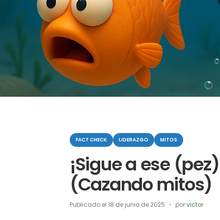
Categorias
FACT CHECK
LIDERAZGO
MITOS
¡Sigue a ese (pez)
(Cazando mitos)
Publicado el
18 de junio de 2025
por
victor