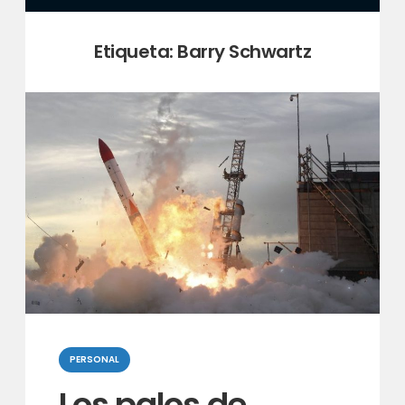
Etiqueta:
Barry Schwartz
Categorias
PERSONAL
Los palos de