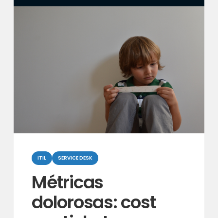
Categorias
ITIL
SERVICE DESK
Métricas
dolorosas: cost